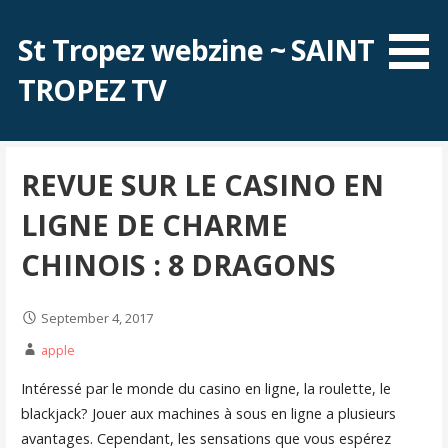
Skip
to
St Tropez webzine ~ SAINT
content
TROPEZ TV
REVUE SUR LE CASINO EN
LIGNE DE CHARME
CHINOIS : 8 DRAGONS
September 4, 2017
apple
Intéressé par le monde du casino en ligne, la roulette, le
blackjack? Jouer aux machines à sous en ligne a plusieurs
avantages. Cependant, les sensations que vous espérez