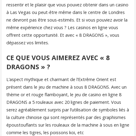
ressentir et le plaisir que vous pouvez obtenir dans un casino
à Las Vegas ou peut-être même dans le centre de Londres
ne devront pas être sous-estimés. Et si vous pouviez avoir la
même expérience chez vous ? Les casinos en ligne vous
offrent cette opportunité. Et avec « 8 DRAGONS », vous
dépassez vos limites.
CE QUE VOUS AIMEREZ AVEC « 8
DRAGONS » ?
L’aspect mythique et charmant de l’Extrême Orient est
présent dans le jeu de machine à sous 8 DRAGONS. Avec un
thème or et rouge flamboyant, le jeu de casino en ligne 8
DRAGONS a 5 rouleaux avec 20 lignes de paiement. Vous
serez agréablement surpris par l’utilisation de symboles liés à
la culture chinoise qui sont représentés par des graphismes
époustouflants sur les rouleaux de la machine à sous en ligne
comme les tigres, les poissons koi, etc