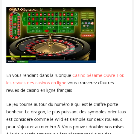
En vous rendant dans la rubrique
Casino Sésame Ouvre Toi:
les revues des casinos en ligne
vous trouverez d’autres
revues de casino en ligne français
Le jeu tourne autour du numéro 8 qui est le chiffre porte
bonheur. Le dragon, le plus puissant des symboles orientaux
est considéré comme le Wild et s’empile sur deux rouleaux
pour s’ajouter au numéro 8. Vous pouvez doubler vos mises